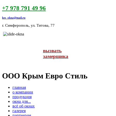
+7 978 791 49 96
kes_okna@mail.ru
г. Симферополь, ул. Титова, 77
ОКНА
вызвать
замерщика
РАССРОЧКА
ООО Крым Евро Стиль
главная
о компании
продукция
окна для...
всё об окнах
галерея
партнерам