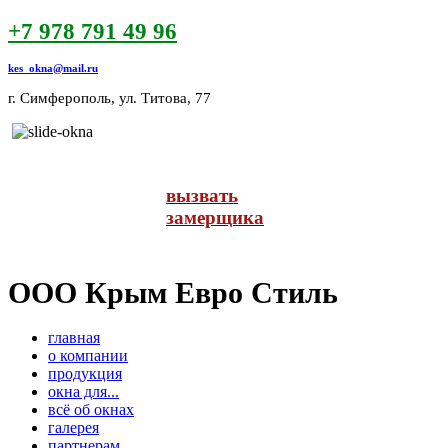
+7 978 791 49 96
kes_okna@mail.ru
г. Симферополь, ул. Титова, 77
ОКНА
вызвать
замерщика
РАССРОЧКА
ООО Крым Евро Стиль
главная
о компании
продукция
окна для...
всё об окнах
галерея
партнерам