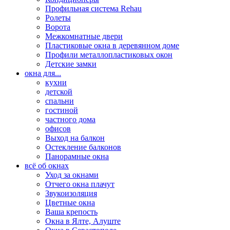
Профильная система Rehau
Ролеты
Ворота
Межкомнатные двери
Пластиковые окна в деревянном доме
Профили металлопластиковых окон
Детские замки
окна для...
кухни
детской
спальни
гостиной
частного дома
офисов
Выход на балкон
Остекление балконов
Панорамные окна
всё об окнах
Уход за окнами
Отчего окна плачут
Звукоизоляция
Цветные окна
Ваша крепость
Окна в Ялте, Алуште