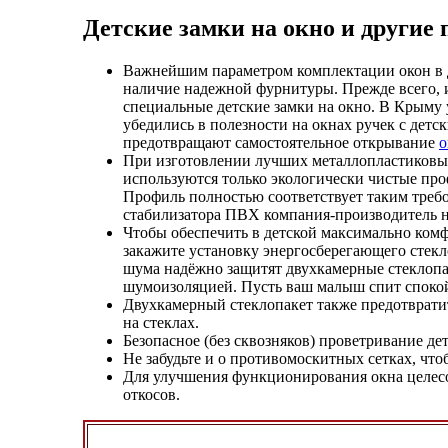
Детские замки на окно и другие
Важнейшим параметром комплектации окон в д
наличие надежной фурнитуры. Прежде всего, 
специальные детские замки на окно. В Крыму
убедились в полезности на окнах ручек с детс
предотвращают самостоятельное открывание
о
При изготовлении лучших металлопластиковых
используются только экологически чистые пр
Профиль полностью соответствует таким требо
стабилизатора ПВХ компания-производитель н
Чтобы обеспечить в детской максимально ком
закажите установку энергосберегающего стекл
шума надёжно защитят двухкамерные стеклопа
шумоизоляцией. Пусть ваш малыш спит споко
Двухкамерный стеклопакет также предотврати
на стеклах.
Безопасное (без сквозняков) проветривание д
Не забудьте и о противомоскитных сетках, чт
Для улучшения функционирования окна целесо
откосов.