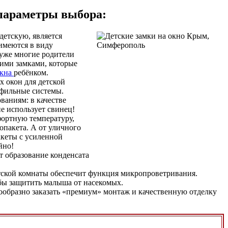
 параметры выбора:
етскую, является
имеются в виду
 уже многие родители
кими замками, которые
кна
ребёнком.
 окон для детской
офильные системы.
ваниям: в качестве
е использует свинец!
фортную температуру,
опакета. А от уличного
кеты с усиленной
йно!
т образование конденсата
етской комнаты обеспечит функция микропроветривания.
обы защитить малыша от насекомых.
образно заказать «премиум» монтаж и качественную отделку