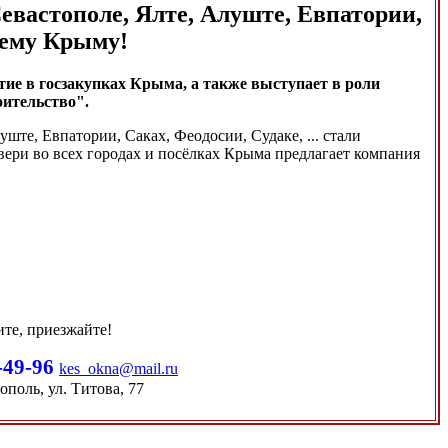
евастополе, Ялте, Алуште, Евпатории,
сему Крыму!
е в госзакупках Крыма, а также выступает в роли
оительство".
ште, Евпатории, Саках, Феодосии, Судаке, ... стали
вери во всех городах и посёлках Крыма предлагает компания
ите, приезжайте!
-49-96
kes_okna@mail.ru
ополь, ул. Титова, 77